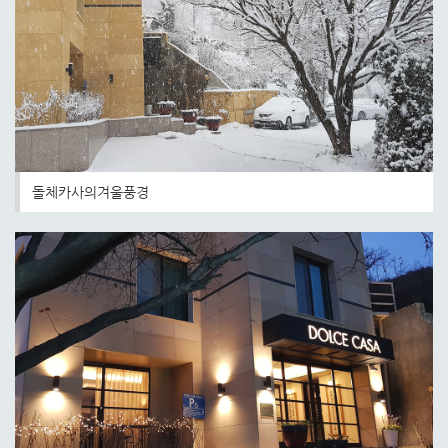
돌체카사의겨울풍경