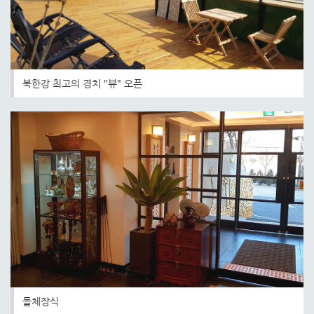
북한강 최고의 경치 "뷰" 오픈
돌체장식